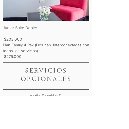
Junior Suite Doble:
$203.000
Plan Family 4 Pax (Dos hab. Interconectadas con
todos los servicios):
$275.000
SERVICIOS
OPCIONALES
Media Pensión: $-
Pasajero adicional: $34.000
Transfer IN/OUT Hotel - Terminal: $-
Desayuno Americano: $-