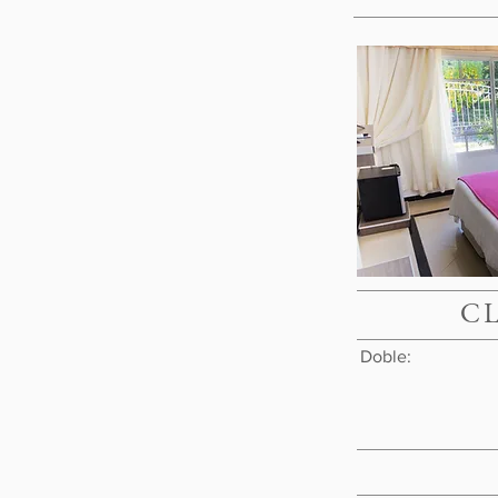
C
INV
Doble