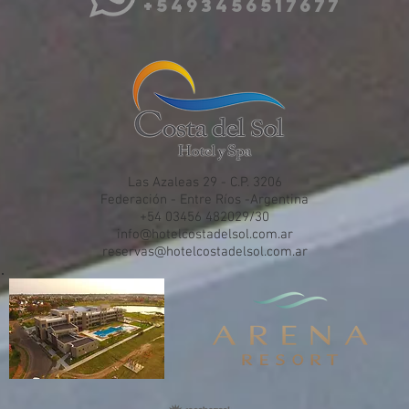
+5493456517677
Las Azaleas 29 - C.P. 3206
Federación - Entre Ríos -Argentina
+54 03456 482029/30
info@hotelcostadelsol.com.ar
reservas@hotelcostadelsol.com.ar