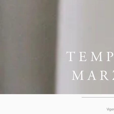
TEM
MAR
Vige