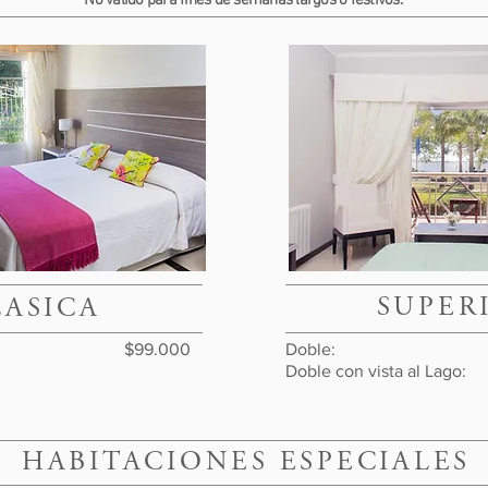
No valido para fines de semanas largos o festivos.
SUPER
LASICA
IERNO 
: $99.000
Doble: $1
Doble con vista al 
HABITACIONES ESPECIALES