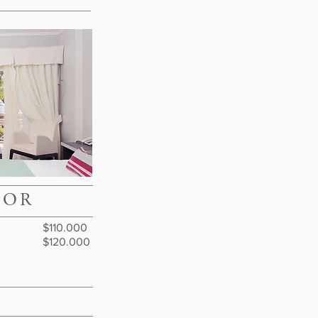
IOR
2017
10.000
Lago: $120.000